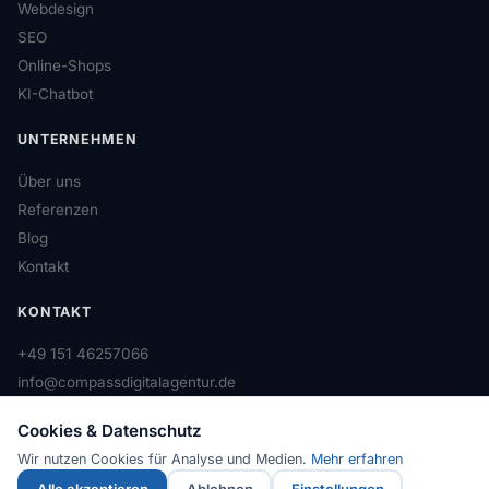
Webdesign
SEO
Online-Shops
KI-Chatbot
UNTERNEHMEN
Über uns
Referenzen
Blog
Kontakt
KONTAKT
+49 151 46257066
info@compassdigitalagentur.de
Cookies & Datenschutz
Wir nutzen Cookies für Analyse und Medien.
Mehr erfahren
© 2025 Compass Digitalagentur · Freising, Bayern
Alle akzeptieren
Ablehnen
Einstellungen