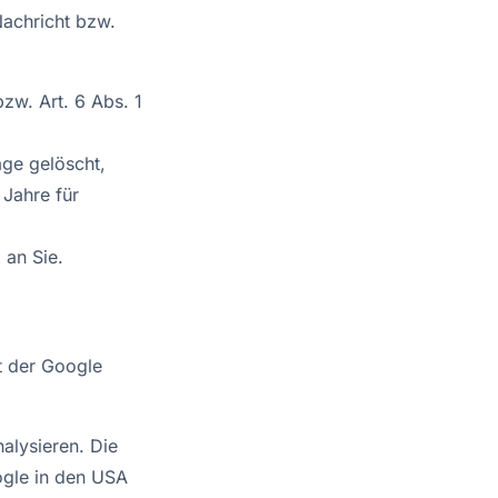
achricht bzw.
zw. Art. 6 Abs. 1
age gelöscht,
Jahre für
 an Sie.
t der Google
alysieren. Die
ogle in den USA