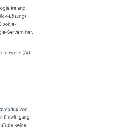
ogle Ireland
lick-Lösung):
 Cookie-
gle-Servern her.
Framework (Art.
utzmodus von
r Einwilligung
ouTube keine