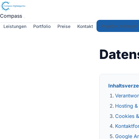
Compass
Angebot anfragen
Leistungen
Portfolio
Preise
Kontakt
Daten
Inhaltsverze
Verantwor
Hosting &
Cookies &
Kontaktfo
Google An