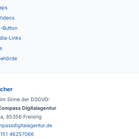
aps
Videos
-Button
dia-Links
e
behörde
icher
 im Sinne der DSGVO:
 Compass Digitalagentur
3a, 85356 Freising
passdigitalagentur.de
 151 46257066