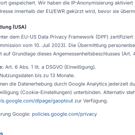
ort gespeichert. Wir haben die IP-Anonymisierung aktiviert 
dresse innerhalb der EU/EWR gekürzt wird, bevor sie übermit
tlung (USA)
nter dem EU-US Data Privacy Framework (DPF) zertifiziert 
mmission vom 10. Juli 2023). Die Übermittlung personenb
gt auf Grundlage dieses Angemessenheitsbeschlusses (Art.
e:
Art. 6 Abs. 1 lit. a DSGVO (Einwilligung).
Nutzungsdaten bis zu 13 Monate.
nen die Datenerhebung durch Google Analytics jederzeit d
willigung (Cookie-Einstellungen) unterbinden. Alternativ ste
ols.google.com/dlpage/gaoptout
zur Verfügung.
ärung Google:
policies.google.com/privacy
ps