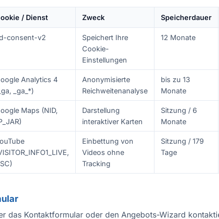
ookie / Dienst
Zweck
Speicherdauer
d-consent-v2
Speichert Ihre
12 Monate
Cookie-
Einstellungen
oogle Analytics 4
Anonymisierte
bis zu 13
_ga, _ga_*)
Reichweitenanalyse
Monate
oogle Maps (NID,
Darstellung
Sitzung / 6
P_JAR)
interaktiver Karten
Monate
ouTube
Einbettung von
Sitzung / 179
VISITOR_INFO1_LIVE,
Videos ohne
Tage
SC)
Tracking
mular
er das Kontaktformular oder den Angebots-Wizard kontakti