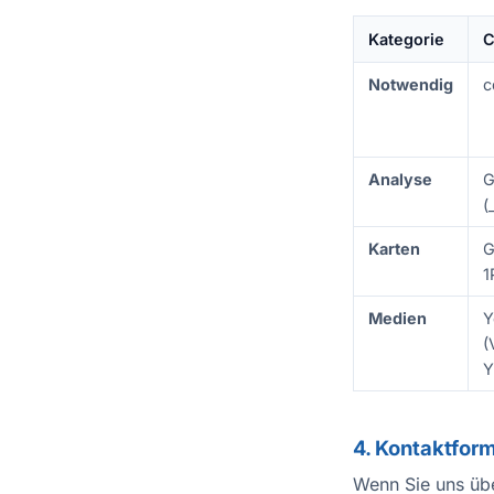
Kategorie
C
Notwendig
c
Analyse
G
(
Karten
G
1
Medien
Y
(
Y
4. Kontaktfor
Wenn Sie uns üb