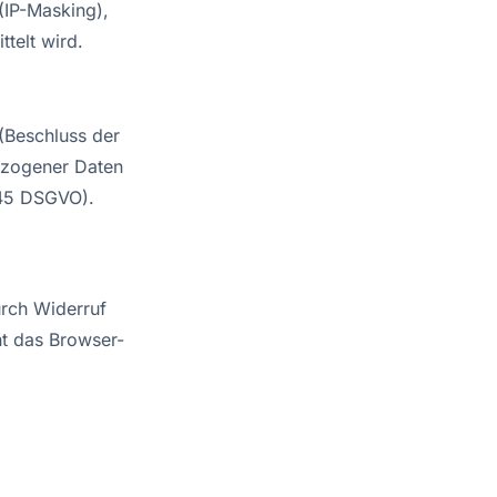
(IP-Masking),
telt wird.
(Beschluss der
ezogener Daten
 45 DSGVO).
urch Widerruf
ht das Browser-